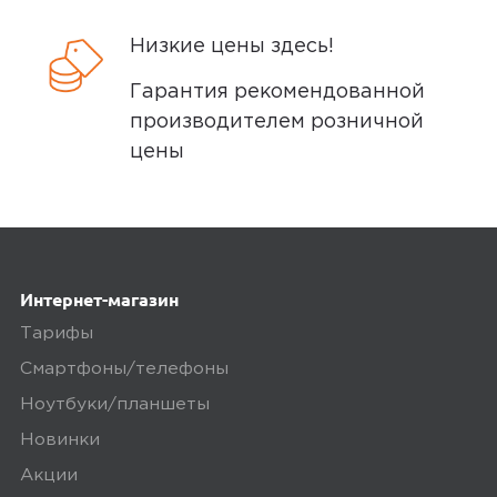
внешне так и внутренне. удобно
пользоваться одной рукой...
Низкие цены здесь!
Гарантия рекомендованной
Минусы
производителем розничной
цены
Хотелось бы чтоб чуть помедленнее
разряжался
Плюсы
Быстро работает
Интернет-магазин
Тарифы
Смартфоны/телефоны
0
Ноутбуки/планшеты
Новинки
Акции
5,0
ЭкспертПоВсем