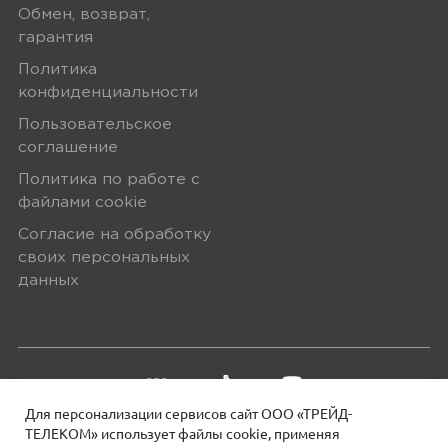
Обмен, возврат,
Плюсы
гарантия
За такие деньги получаешь
Политика
максимум возможностей
конфиденциальности
Пользовательское
соглашение
0
Политика по работе с
файлами сookie
Согласие на обработку
своих персональных
5,0
Фаниль Ганиев
данных
11 февраля 2025, 06:12
для такой цены не плохо
Минусы
Для персонализации сервисов сайт ООО «ТРЕЙД-
ТЕЛЕКОМ» использует файлы сookie, применяя
трудно найти подходящие защитное