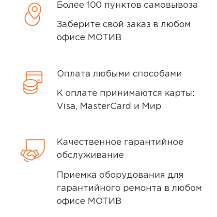
осмотр не более 15 минут.
Более 100 пунктов самовывоза
В нашем интернет-магазине весь товар
Заберите свой заказ в любом
Плюсы
проходит предпродажную проверку. Мы
офисе МОТИВ
осматриваем технику на внешние
очень хорошая камера для своей
дефекты, проверяем комплектацию,
цены.
Оплата любыми способами
поэтому товар доставляется во вскрытой
упаковке. Исключение составляют
К оплате принимаются карты:
0
некоторые виды товаров под
Visa, MasterCard и Мир
собственными марками.
Дополнительные вопросы вы можете
Качественное гарантийное
задать по телефону
8 (800) 240 0010
5,0
Volodariusis
обслуживание
27 января 2025, 20:47
Приемка оборудования для
Цена качество Отличный телефон за
гарантийного ремонта в любом
эти деньги. Владею два месяца, меня
офисе МОТИВ
полностью всё устраивает как