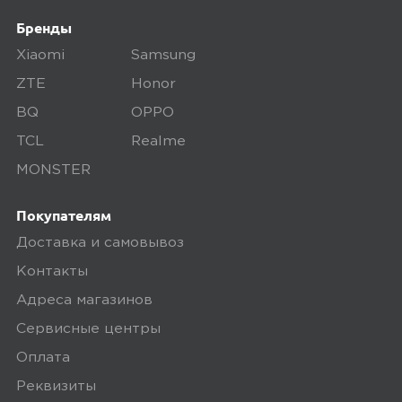
07 февраля 2025, 12:47
Бренды
Xiaomi
Samsung
Максимум за свои деньги Всем
доброе время суток! Пользуюсь
ZTE
Honor
телефоном "Tecno Camon 20 PRO"
BQ
OPPO
почти год. Накопились впечатления
TCL
Realme
для отзыва. И впечатления эти в
MONSTER
подавляющем большинстве своём
хорошие. Выбирал из довольно
Покупателям
бюджетных вариантов. Важна была
Доставка и самовывоз
достойная оперативка, чтобы
Контакты
телефон...
Адреса магазинов
Минусы
Сервисные центры
Оплата
навигация
Реквизиты