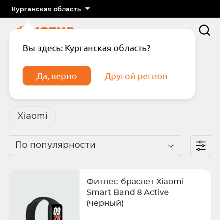
Курганская область
Вы здесь: Курганская область?
Главная
Каталог
Смарт-часы
Xiaomi Smart Band 8
Да, верно
Другой регион
Xiaomi Smart Band 8
Xiaomi
По популярности
Подтвердите телефон
Введите код из СМС
Отправить код по СМС
Фитнес-браслет Xiaomi
Smart Band 8 Active
(черный)
Отправить код еще раз через
сек.