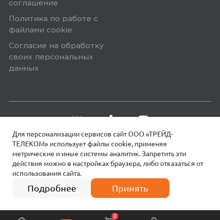
соглашение
Политика по работе с
файлами сookie
Согласие на обработку
своих персональных
данных
Для персонализации сервисов сайт ООО «ТРЕЙД-
ТЕЛЕКОМ» использует файлы сookie, применяя
метрические и иные системы аналитик. Запретить эти
действия можно в настройках браузера, либо отказаться от
использования сайта.
18+
© 2026 МОТИВ.
Все права защищены!
Подробнее
Принять
0