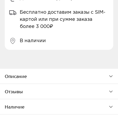
Бесплатно доставим заказы с SIM-
картой или при сумме заказа
более 3 000₽
В наличии
Описание
Отзывы
Закалённое стекло Borasco для Xiaomi
Redmi Note 10 Pro предназначено для
Наличие
защиты экрана при падении, от царапин и
Будьте первым, кто
потёртостей, олеофобное покрытие стекла