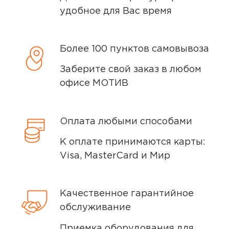
после того, как вы подтвердите заказ.
удобное для Вас время
Доставка курьером
Более 100 пунктов самовывоза
Доставка курьером производится на
Заберите свой заказ в любом
следующий день после заказа (если
офисе МОТИВ
заказ был оформлен до 15.00). Вы можете
выбрать время доставки и удобный для
вас способ оплаты. Все детали вы
Оплата любыми способами
сможете
обсудить
с нашим
специалистом после оформления
К оплате принимаются карты:
покупки.
Visa, MasterCard и Мир
Условия доставки
Качественное гарантийное
Доставка заказов производится
обслуживание
курьером СДЭК по адресам в
Приемка оборудования для