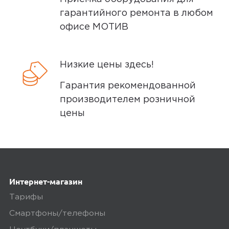
Екатеринбурге, Нижнем Тагиле, Кургане
гарантийного ремонта в любом
и Сургуте.
офисе МОТИВ
Доставка бесплатная, если вы покупаете
товары дороже 3 000 рублей или в заказ
включен комплект подключения SIM-
Низкие цены здесь!
карты. Если сумма заказа менее 3000
Гарантия рекомендованной
рублей, то стоимость доставки 300
производителем розничной
рублей.
цены
Заказы привозятся только на
существующие и точные адреса.
Курьер привозит заказ — вы проверяете
товар на внешние дефекты. Время на
Интернет-магазин
осмотр не более 15 минут.
Тарифы
В нашем интернет-магазине весь товар
Смартфоны/телефоны
проходит предпродажную проверку. Мы