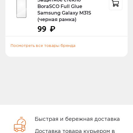
предъявить российский или
BoraSCO Full Glue
заграничный паспорт, водительское
Samsung Galaxy M31S
удостоверение или другой документ
(черная рамка)
удостоверяющий личность.
99
₽
Посмотреть все товары бренда
Способы доставки
Самовывоз или курьер
Самовывоз
Вы можете забрать товар из
ближайшего
пункта выдачи заказов
Быстрая и бережная доставка
Мотив. Самовывоз бесплатный. Мы
сообщим вам о возможной дате доставки
Доставка товара курьером в