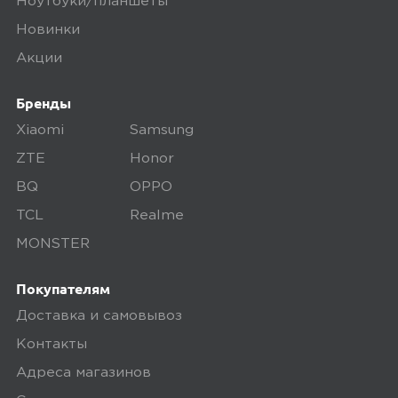
осматриваем технику на внешние
Ноутбуки/планшеты
дефекты, проверяем комплектацию,
Новинки
поэтому товар доставляется во вскрытой
Акции
упаковке. Исключение составляют
некоторые виды товаров под
Бренды
собственными марками.
Xiaomi
Samsung
Дополнительные вопросы вы можете
ZTE
Honor
задать по телефону
8 (800) 240 0010
BQ
OPPO
TCL
Realme
MONSTER
Покупателям
Доставка и самовывоз
Контакты
Адреса магазинов