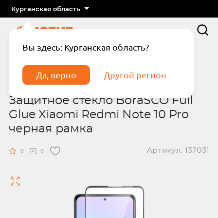
Курганская область
Вы здесь: Курганская область?
Главная
Каталог
Защитные стекла
Защитное стекло BoraSCO Full Glue Xiaomi
Да, верно
Другой регион
Redmi Note 10 Pro черная рамка
Защитное стекло BoraSCO Full
Glue Xiaomi Redmi Note 10 Pro
черная рамка
Артикул: 137031
Подтвердите телефон
Введите код из СМС
0
0
Отправить код по СМС
Отправить код еще раз через
сек.