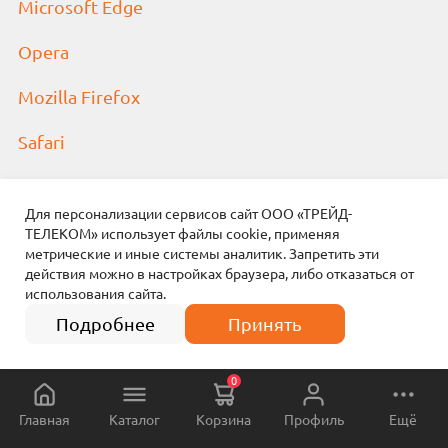
Microsoft Edge
Opera
Mozilla Firefox
Safari
Для персонализации сервисов сайт ООО «ТРЕЙД-
ТЕЛЕКОМ» использует файлы сookie, применяя
Консультация специалиста:
метрические и иные системы аналитик. Запретить эти
действия можно в настройках браузера, либо отказаться от
8 (800) 240 00 10
использования сайта.
Подробнее
Принять
Покупателям:
0
Доставка и самовывоз
Главная
Каталог
Корзина
Профиль
Ещё