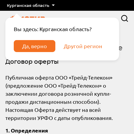
Курганская область
Вы здесь: Курганская область?
Главная
Пользовательское соглашение
Да, верно
Другой регион
Пользовательское соглашение
Договор оферты
Публичная оферта ООО «Трейд-Телеком»
(предложение ООО «Трейд-Телеком» о
заключении договора розничной купли-
Подтвердите телефон
Введите код из СМС
продажи дистанционным способом).
Настоящая Оферта действует на всей
Отправить код по СМС
территории УРФО с даты опубликования.
Отправить код еще раз через
1. Определения
сек.