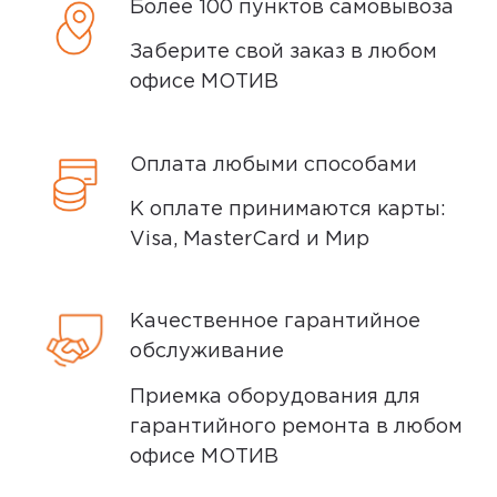
Более 100 пунктов самовывоза
Написать отзыв
Заберите свой заказ в любом
офисе МОТИВ
5,0
Александр Б.
16 мая 2025, 05:04
Оплата любыми способами
Отлично работает, на контактах
К оплате принимаются карты:
батареи наклейка, не забывайте
Visa, MasterCard и Мир
убрать еë.
Качественное гарантийное
3
обслуживание
Приемка оборудования для
гарантийного ремонта в любом
офисе МОТИВ
5,0
Вадим К.