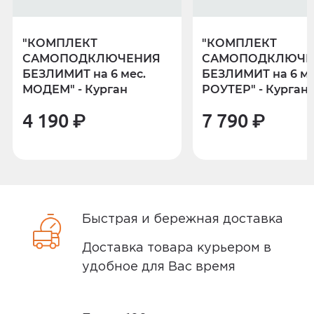
некоторые виды товаров под
5.00
собственными марками.
"КОМПЛЕКТ
"КОМПЛЕКТ
Дополнительные вопросы вы можете
САМОПОДКЛЮЧЕНИЯ
САМОПОДКЛЮЧЕ
задать по телефону
8 (800) 240 0010
БЕЗЛИМИТ на 6 мес.
БЕЗЛИМИТ на 6 ме
Оценка покупателей рассчитана на
МОДЕМ" - Курган
РОУТЕР" - Курган
основании 4 отзывов
4 190
₽
7 790
₽
5 звёзд
4
4
0
звёзды
3
0
звёзды
Быстрая и бережная доставка
2
0
звёзды
Доставка товара курьером в
1 звёзда
0
удобное для Вас время