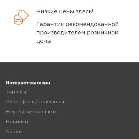
16 мая 2025, 05:04
Низкие цены здесь!
На аккумуляторе на контактах снимите
пленку иначе не будет заряжать
Гарантия рекомендованной
производителем розничной
Плюсы
цены
Работает
3
Интернет-магазин
Тарифы
Смартфоны/телефоны
5,0
Владимир Люлин Л.
Ноутбуки/планшеты
16 мая 2025, 05:04
Новинки
Все работает, продавца благодарю.
Акции