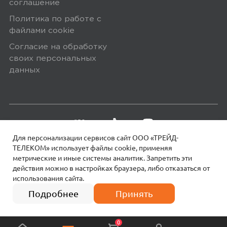
соглашение
Политика по работе с
файлами сookie
Согласие на обработку
своих персональных
данных
Для персонализации сервисов сайт ООО «ТРЕЙД-
ТЕЛЕКОМ» использует файлы сookie, применяя
метрические и иные системы аналитик. Запретить эти
действия можно в настройках браузера, либо отказаться от
использования сайта.
18+
© 2026 МОТИВ.
Все права защищены!
4 платежа по
12 990
₽
3247 руб.
Подробнее
Принять
0