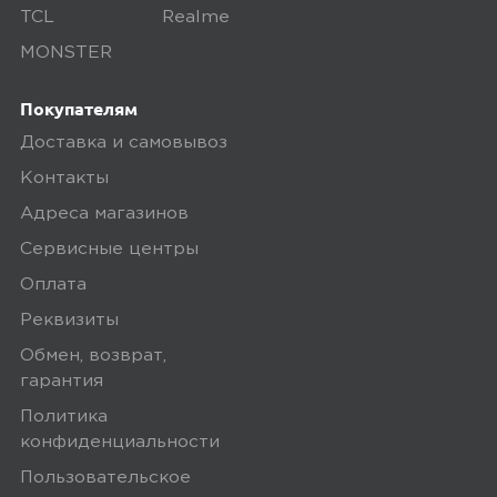
TCL
Realme
поэтому товар доставляется во вскрытой
MONSTER
упаковке. Исключение составляют
некоторые виды товаров под
Покупателям
собственными марками.
Доставка и самовывоз
Дополнительные вопросы вы можете
Контакты
задать по телефону
8 (800) 240 0010
Адреса магазинов
Сервисные центры
Оплата
Реквизиты
Обмен, возврат,
гарантия
Политика
конфиденциальности
Пользовательское