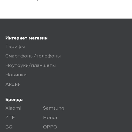
и Сургуте.
Доставка бесплатная, если вы покупаете
товары дороже 3 000 рублей или в заказ
включен комплект подключения SIM-
карты. Если сумма заказа менее 3000
Интернет-магазин
рублей, то стоимость доставки 300
Тарифы
рублей.
Смартфоны/телефоны
Заказы привозятся только на
Ноутбуки/планшеты
существующие и точные адреса.
Новинки
Курьер привозит заказ — вы проверяете
Акции
товар на внешние дефекты. Время на
осмотр не более 15 минут.
Бренды
В нашем интернет-магазине весь товар
Xiaomi
Samsung
проходит предпродажную проверку. Мы
ZTE
Honor
осматриваем технику на внешние
BQ
OPPO
дефекты, проверяем комплектацию,