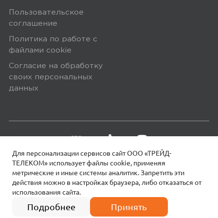
Пользовательское
соглашение
Политика по работе с
файлами сookie
Согласие на обработку
своих персональных
данных
Для персонализации сервисов сайт ООО «ТРЕЙД-
ТЕЛЕКОМ» использует файлы сookie, применяя
метрические и иные системы аналитик. Запретить эти
действия можно в настройках браузера, либо отказаться от
использования сайта.
18+
© 2026 МОТИВ.
Все права защищены!
Подробнее
Принять