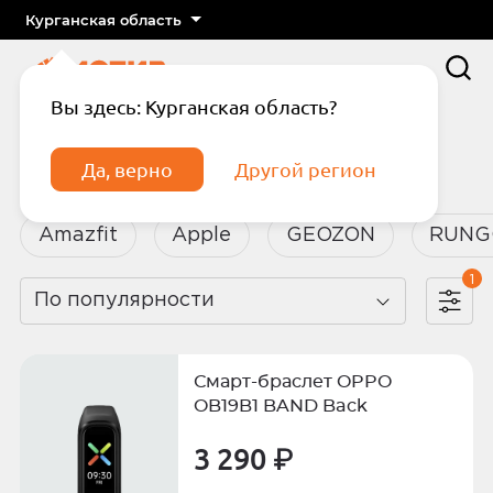
Курганская область
Вы здесь: Курганская область?
Главная
Каталог
Смарт-часы
Да, верно
Другой регион
Смарт-часы
Amazfit
Apple
GEOZON
RUNG
1
По популярности
Подтвердите телефон
Введите код из СМС
Смарт-браслет OPPO
Отправить код по СМС
OB19B1 BAND Back
3 290 ₽
Отправить код еще раз через
сек.