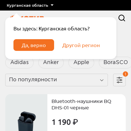
Курганская область
Вы здесь: Курганская область?
Главная
Каталог
Аксессуары
Да, верно
Другой регион
Аксессуары
Adidas
Anker
Apple
BoraSCO
1
По популярности
Подтвердите телефон
Введите код из СМС
Bluetooth-наушники BQ
Отправить код по СМС
DHS-01 черные
1 190 ₽
Отправить код еще раз через
сек.