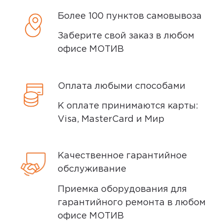
Samsung Galaxy A33 5G Всем привет
Более 100 пунктов самовывоза
! Я достаточно редко меняю
Заберите свой заказ в любом
смартфоны по современным меркам.
офисе МОТИВ
Мой предыдущий меня устраивал
вполне - но памяти катастрофически
не хватало. Если бы ни этот факт,
Оплата любыми способами
проходила бы с ним еще пару лет. К
выбору телефона я подошла
К оплате принимаются карты:
основательно. Было несколько
Visa, MasterCard и Мир
критериев, по каким выбирала. Во
первых бюджет- не более 25 т.р. Да,
Качественное гарантийное
покупка на несколько лет, но я
обслуживание
обычный пользователь смартфона,
мне не нужна супер камера, супер
Приемка оборудования для
процессор и ...
гарантийного ремонта в любом
офисе МОТИВ