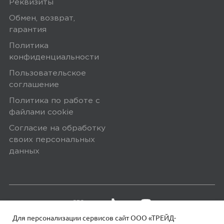
Реквизиты
Греется, в комплект не входит
Обмен, возврат,
адаптер питания
гарантия
Политика
Плюсы
конфиденциальности
Классная камера, держит заряд весь
Пользовательское
день, не умирает в воде
соглашение
Политика по работе с
файлами сookie
0
Согласие на обработку
своих персональных
данных
5,0
Андрей
01 августа 2025, 12:24
За два года не подводил.
Для персонализации сервисов сайт ООО «ТРЕЙД-