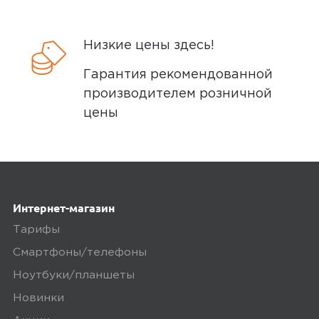
Минусы
Минусов явных не обнаружил;
Низкие цены здесь!
Отсутствует блок питания.
Гарантия рекомендованной
производителем розничной
Плюсы
цены
Бренд; Дизайн; Камера; Красивый;
Легкий; Мощный; Небольшой
0
Интернет-магазин
Тарифы
Смартфоны/телефоны
5,0
Mrakia
Ноутбуки/планшеты
24 июля 2025, 11:27
Новинки