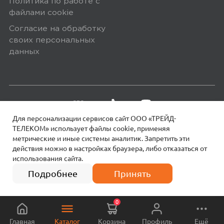
Политика по работе с
файлами сookie
Согласие на обработку
своих персональных
данных
Для персонализации сервисов сайт ООО «ТРЕЙД-
ТЕЛЕКОМ» использует файлы сookie, применяя
метрические и иные системы аналитик. Запретить эти
действия можно в настройках браузера, либо отказаться от
использования сайта.
18+
© 2026 МОТИВ.
Все права защищены!
Подробнее
Принять
0
Главная
Каталог
Корзина
Профиль
Ещё