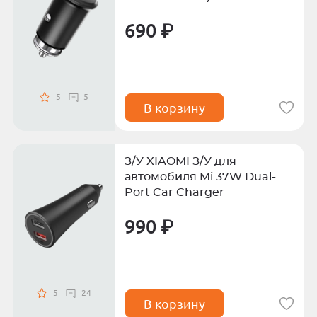
690 ₽
5
5
В корзину
З/У XIAOMI З/У для
автомобиля Mi 37W Dual-
Port Car Charger
990 ₽
5
24
В корзину