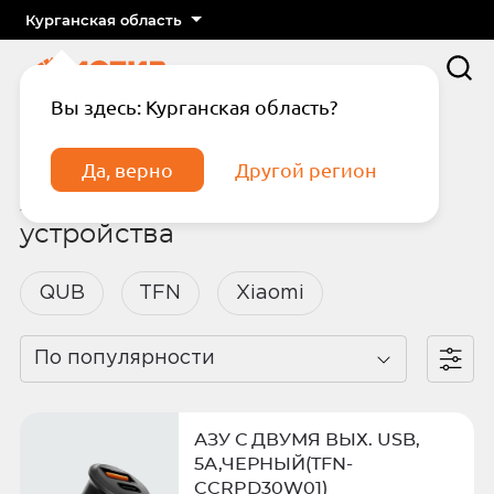
Курганская область
Вы здесь: Курганская область?
Главная
Каталог
Аксессуары
Автомобильные зарядные устройства
Да, верно
Другой регион
Автомобильные зарядные
устройства
QUB
TFN
Xiaomi
Подтвердите телефон
Введите код из СМС
По популярности
Отправить код по СМС
АЗУ С ДВУМЯ ВЫХ. USB,
Отправить код еще раз через
5А,ЧЕРНЫЙ(TFN-
сек.
CCRPD30W01)