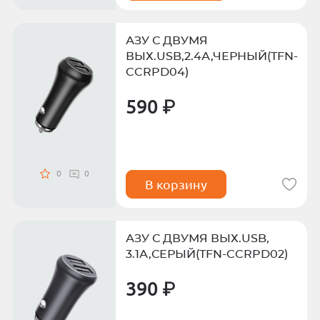
АЗУ С ДВУМЯ
ВЫХ.USB,2.4А,ЧЕРНЫЙ(TFN-
CCRPD04)
590 ₽
0
0
В корзину
АЗУ С ДВУМЯ ВЫХ.USB,
3.1А,СЕРЫЙ(TFN-CCRPD02)
390 ₽