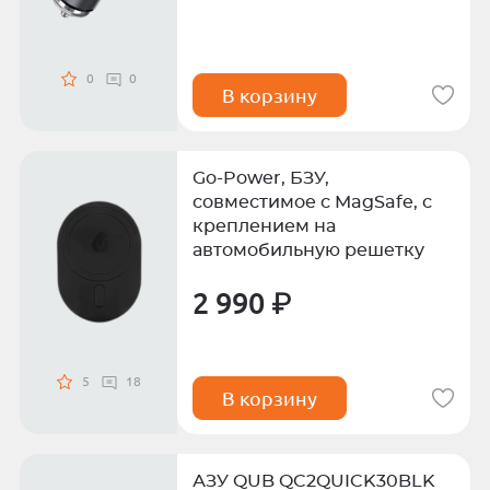
0
0
В корзину
Go-Power, БЗУ,
совместимое с MagSafe, с
креплением на
автомобильную решетку
2 990 ₽
5
18
В корзину
АЗУ QUB QC2QUICK30BLK