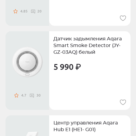
4.85
20
Датчик задымления Aqara
Smart Smoke Detector (JY-
GZ-03AQ) белый
5 990 ₽
4.7
30
Центр управления Aqara
Hub E1 (HE1- G01)