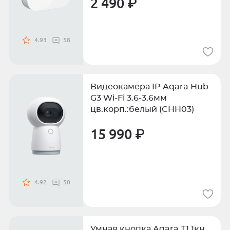
2 490 ₽
4.93
58
Видеокамера IP Aqara Hub
G3 Wi-Fi 3.6-3.6мм
цв.корп.:белый (CHH03)
15 990 ₽
4.92
50
Умная кнопка Aqara T1 1кн.