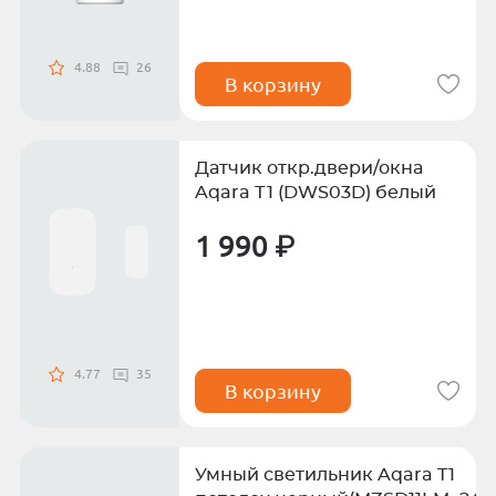
4.88
26
В корзину
Датчик откр.двери/окна
Aqara Т1 (DWS03D) белый
1 990 ₽
4.77
35
В корзину
Умный светильник Aqara T1