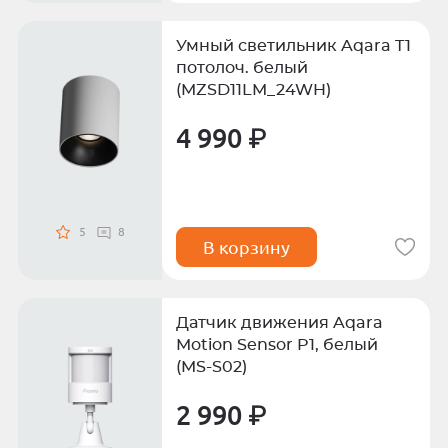
Умный светильник Aqara T1
потолоч. белый
(MZSD11LM_24WH)
4 990 ₽
5
8
В корзину
Датчик движения Aqara
Motion Sensor P1, белый
(MS-S02)
2 990 ₽