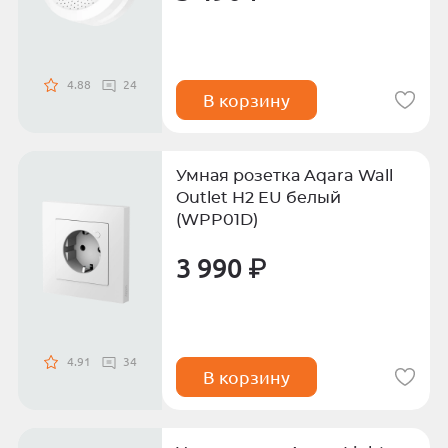
4.88
24
В корзину
Умная розетка Aqara Wall
Outlet H2 EU белый
(WPP01D)
3 990 ₽
4.91
34
В корзину