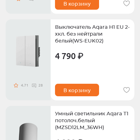
В корзину
Выключатель Aqara H1 EU 2-
хкл. без нейтрали
белый(WS-EUK02)
4 790 ₽
4.71
28
В корзину
Умный светильник Aqara T1
потолоч.белый
(MZSD12LM_36WH)