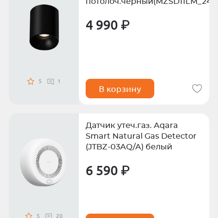
потолоч.черный(MZSD11LM_24B
4 990 ₽
5
1
В корзину
Датчик утеч.газ. Aqara
Smart Natural Gas Detector
(JTBZ-03AQ/A) белый
6 590 ₽
5
20