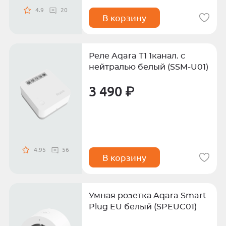
4.9
20
В корзину
Реле Aqara T1 1канал. с
нейтралью белый (SSM-U01)
3 490 ₽
4.95
56
В корзину
Умная розетка Aqara Smart
Plug EU белый (SPEUC01)