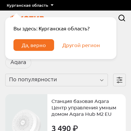
Курганская область
Вы здесь: Курганская область?
Главная
Каталог
Умный дом
Aqara
Да, верно
Другой регион
Aqara
Aqara
По популярности
Подтвердите телефон
Введите код из СМС
Станция базовая Aqara
Отправить код по СМС
Центр управления умным
домом Aqara Hub M2 EU
Отправить код еще раз через
3 490 ₽
сек.