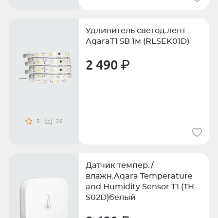
Удлинитель светод.лент
AqaraT1 5В 1м (RLSEK01D)
2 490 ₽
5
26
Датчик темпер./
влажн.Aqara Temperature
and Humidity Sensor T1 (TH-
S02D)белый