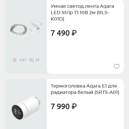
Умная светод.лента Aqara
LED Strip T1 10В 2м (RLS-
K01D)
7 490 ₽
4.97
29
Термоголовка Aqara E1 для
радиатора белый (SRTS-A01)
7 990 ₽