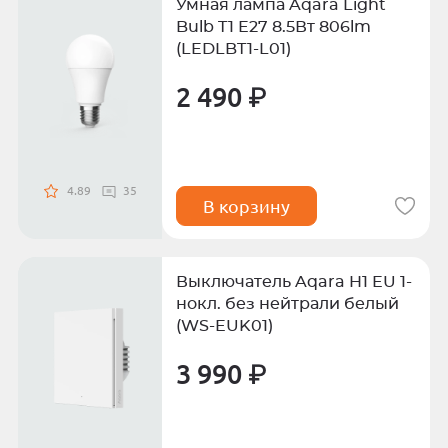
Умная лампа Aqara Light
Bulb T1 E27 8.5Вт 806lm
(LEDLBT1-L01)
2 490 ₽
4.89
35
В корзину
Выключатель Aqara H1 EU 1-
нокл. без нейтрали белый
(WS-EUK01)
3 990 ₽