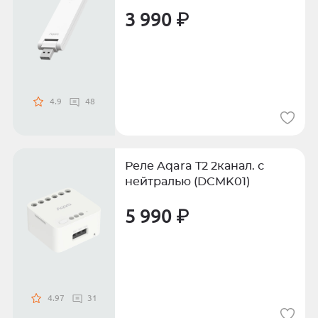
3 990 ₽
4.9
48
Реле Aqara T2 2канал. с
нейтралью (DCMK01)
5 990 ₽
4.97
31