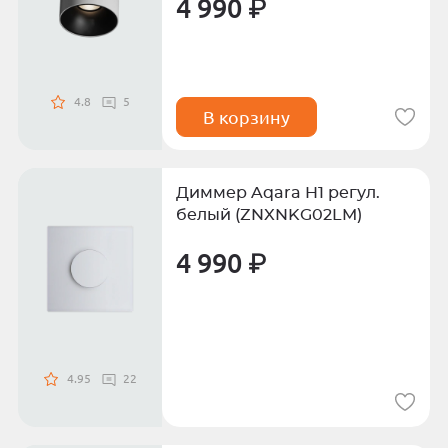
4 990 ₽
4.8
5
В корзину
Диммер Aqara H1 регул.
белый (ZNXNKG02LM)
4 990 ₽
4.95
22