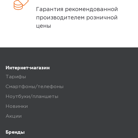
товар на внешние дефекты. Время на
Гарантия рекомендованной
осмотр не более 15 минут.
производителем розничной
В нашем интернет-магазине весь товар
цены
проходит предпродажную проверку. Мы
осматриваем технику на внешние
дефекты, проверяем комплектацию,
поэтому товар доставляется во вскрытой
упаковке. Исключение составляют
Интернет-магазин
некоторые виды товаров под
Тарифы
собственными марками.
Смартфоны/телефоны
Дополнительные вопросы вы можете
Ноутбуки/планшеты
задать по телефону
8 (800) 240 0010
Новинки
Акции
Бренды