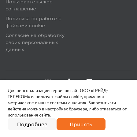
Пользовательское
соглашение
хороший телефон
Политика по работе с
файлами сookie
Ozon
0
Согласие на обработку
своих персональных
данных
5,0
Буков П.
17 марта 2025, 15:16
В подарок тестю брал. Радостный!
Для персонализации сервисов сайт ООО «ТРЕЙД-
Месяц - работает без нареканий.
ТЕЛЕКОМ» использует файлы сookie, применяя
метрические и иные системы аналитик. Запретить эти
Рекомендую.
действия можно в настройках браузера, либо отказаться от
использования сайта.
18+
© 2026 МОТИВ.
Все права защищены!
4 платежа по
15 990
₽
3997 руб.
Подробнее
Принять
Ozon
0