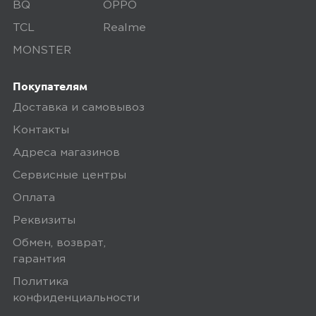
BQ
OPPO
4,0
Максим Г.
TCL
Realme
07 марта 2025, 21:01
MONSTER
Бойцы говорят что первый был
Покупателям
лучше, вообще безотказный, здесь
есть проблемы со стабильностью. За
Доставка и самовывоз
те же деньги есть интереснее
Контакты
модели. Но работает
Адреса магазинов
Сервисные центры
Ozon
Оплата
0
Реквизиты
Обмен, возврат,
гарантия
5,0
Пользователь предпочёл
Политика
скрыть свои данные
конфиденциальности
14 марта 2025, 15:02