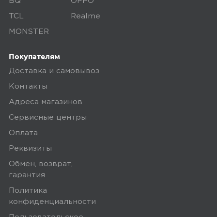
BQ
OPPO
TCL
Realme
MONSTER
5,0
Николай В.
Покупателям
01 марта 2024, 18:57
Доставка и самовывоз
мне нравится.
Контакты
Адреса магазинов
Минусы
Сервисные центры
нет, кроме отпечатка пальца.нет
Оплата
плёнки и чехла.
Реквизиты
Обмен, возврат,
Плюсы
гарантия
Политика
хороший товар.
конфиденциальности