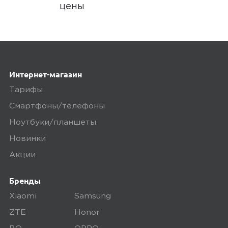
цены
5,0
Пользователь предпочёл
скрыть свои данные
15 февраля 2024, 09:48
За такую цену -
Интернет-магазин
Минусы
Тарифы
Смартфоны/телефоны
Не нашёл
Ноутбуки/планшеты
Плюсы
Новинки
Акции
Отличный планшет, работает
шустро, оптимален для
Бренды
повседневных задач
Xiaomi
Samsung
ZTE
Honor
Ozon
0