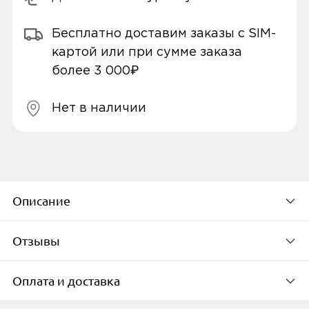
Бесплатно доставим заказы с SIM-
картой или при сумме заказа
более 3 000₽
Нет в наличии
Описание
Отзывы
Невероятно тонкий цельнометаллический
корпус
Оплата и доставка
Модель с тонкий корпусом из цельного
По популярности
металла выглядит потрясающе – фактура и