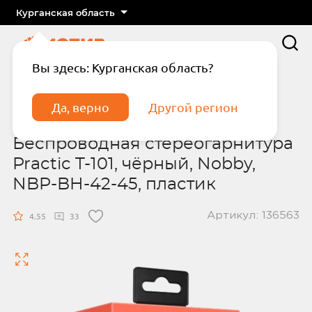
Курганская область
Вы здесь: Курганская область?
Главная
Каталог
Наушники
Беспроводная стереогарнитура Practic T-101,
Да, верно
Другой регион
чёрный, Nobby, NBP-BH-42-45, пластик
Беспроводная стереогарнитура
Practic T-101, чёрный, Nobby,
NBP-BH-42-45, пластик
Артикул: 136563
Подтвердите телефон
Введите код из СМС
4.55
33
Отправить код по СМС
Отправить код еще раз через
сек.