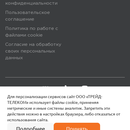
конфиденциальности
0
Пользовательское
соглашение
Политика по работе с
файлами сookie
5,0
Наталья Скляр
Согласие на обработку
24 апреля 2020, 00:00
своих персональных
данных
Ребенок в восторге. За такую цену
вполне хороший звук.
Минусы
Для персонализации сервисов сайт ООО «ТРЕЙД-
Нет
ТЕЛЕКОМ» использует файлы сookie, применяя
метрические и иные системы аналитик. Запретить эти
действия можно в настройках браузера, либо отказаться от
использования сайта.
Yandex
18+
0
© 2026 МОТИВ.
Все права защищены!
790
₽
Подробнее
Принять