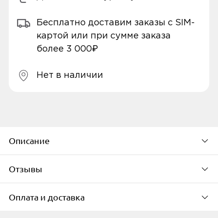
Бесплатно доставим заказы с SIM-
картой или при сумме заказа
более 3 000₽
Нет в наличии
Описание
Отзывы
Беспроводная стереогарнитура
Nobby
Practic T- 101
- это удобное и компактное
Оплата и доставка
устройство, позволяющее не только
По популярности
продолжительное время наслаждаться