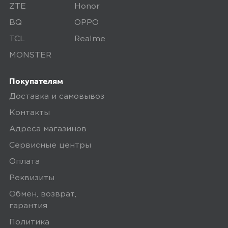
ZTE
Honor
Микрофон отстой, собеседник
BQ
OPPO
слышит меня как через подушку.
TCL
Realme
MONSTER
Плюсы
Покупателям
Удобно лежат в ухе, звук хороший
Доставка и самовывоз
Контакты
Yandex
0
Адреса магазинов
Сервисные центры
Оплата
5,0
Юлия
Реквизиты
05 августа 2023, 11:32
Обмен, возврат,
гарантия
Хорошие На пол года пойдет)))))
Политика