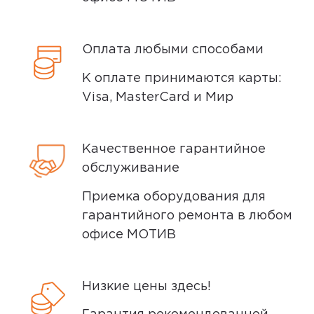
упаковке. Исключение составляют
Минусы
некоторые виды товаров под
Оплата любыми способами
собственными марками.
Для меня нет
К оплате принимаются карты:
Дополнительные вопросы вы можете
Visa, MasterCard и Мир
задать по телефону
8 (800) 240 0010
Плюсы
яркие, стильные, отличный звук
Качественное гарантийное
обслуживание
Yandex
0
Приемка оборудования для
гарантийного ремонта в любом
офисе МОТИВ
5,0
Татьяна
04 августа 2023, 17:15
Низкие цены здесь!
Отличного качества. Громкие.