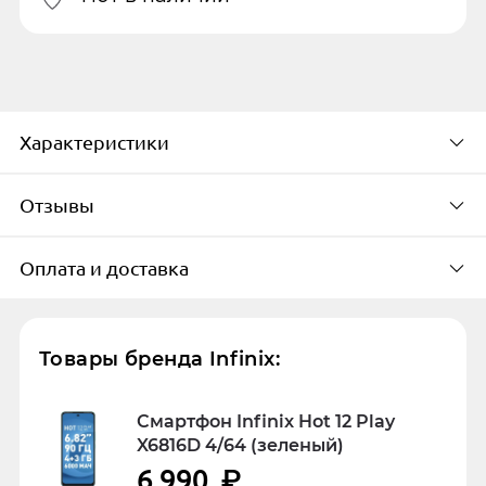
Характеристики
Отзывы
системное
Оплата и доставка
Оперативная память (RAM)
По популярности
2
Способы оплаты
Встроенная память (ROM)
Товары бренда Infinix:
32
4.55
Онлайн на сайте или при
Смартфон Infinix Hot 12 Play
получении
X6816D 4/64 (зеленый)
6 990
₽
Оценка покупателей рассчитана на
Оплата производится только в рублях.