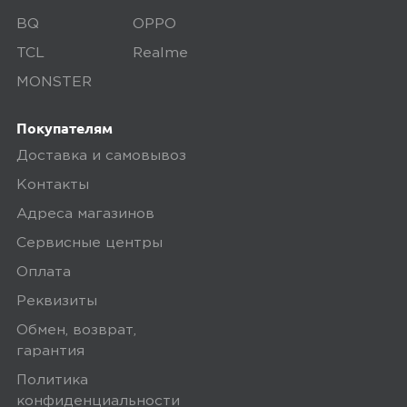
стоят как чугунный...
BQ
OPPO
TCL
Realme
Минусы
MONSTER
Не нашла.
Покупателям
Доставка и самовывоз
Плюсы
Контакты
Камера, цена, не тормозит, зарядное
Адреса магазинов
устройство.
Сервисные центры
Оплата
0
Реквизиты
Обмен, возврат,
гарантия
Политика
4,0
L610
конфиденциальности