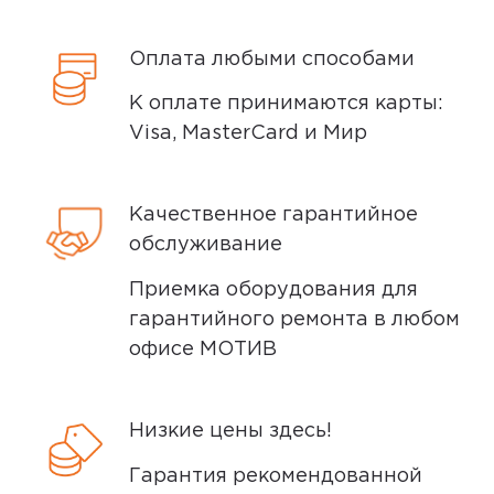
5,0
ZhAc
20 января 2023, 09:02
Оплата любыми способами
Производительный смартфон для
К оплате принимаются карты:
экономных Infinix Smart 6 - один из
Visa, MasterCard и Мир
двух смарфтонов до 5000 рублей с
2ГБ оперативной памяти, IPS-
Качественное гарантийное
экраном и камерой с автофокусом,
обслуживание
которые я смог найти в продаже.
Именно это и предопределило мой
Приемка оборудования для
выбор. Об этом смартфоне...
гарантийного ремонта в любом
офисе МОТИВ
Минусы
Камеры
Низкие цены здесь!
Гарантия рекомендованной
Плюсы