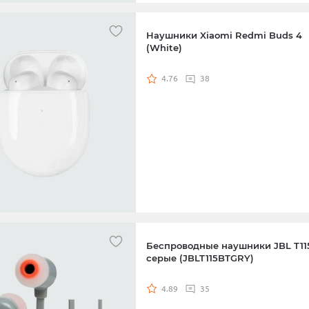
 Realme RMH2018 (для
убной щетки) Blue
Наушники Xiaomi Redmi Buds 4
(White)
 Realme RMH2018 (для
убной щетки) White
4.76
38
Беспроводные наушники JBL T11
серые (JBLT115BTGRY)
4.89
35