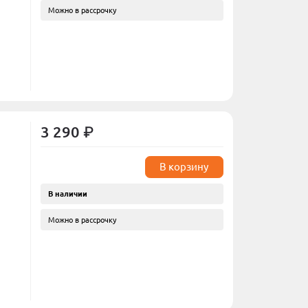
Смотреть все
Можно в рассрочку
Honor
4 GB (MB-
Беспроводные наушники HONOR CHOICE
EARBUDS X5 торговая марка LCHSE модель
LCTWS005
128GB
Портативная Bluetooth колонка Honor Choice
MusicBox M1, VNA-00, Edition, Black
 64Gb Samsung
Портативная Bluetooth колонка Honor Choice
MusicBox M1, VNA-00, Edition, Red
3 290 ₽
ng-R180
Гарнитура TWS EARBUDS X3 MOECEN MLN-00
5504AAAT HONOR
2 GB (MB-
В корзину
Гарнитура EARBUDS LITE T0005 WH 55034426
HONOR
В наличии
Смотреть все
Можно в рассрочку