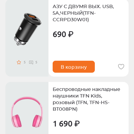
АЗУ С ДВУМЯ ВЫХ. USB,
5А,ЧЕРНЫЙ(TFN-
CCRPD30W01)
690 ₽
5
5
В корзину
Беспроводные накладные
наушники TFN Kids,
розовый (TFN, TFN-HS-
BT008PN)
1 690 ₽