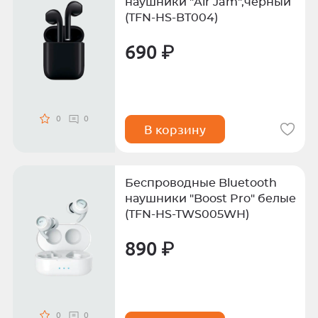
наушники "Air Jam",черный
(TFN-HS-BT004)
690 ₽
0
0
В корзину
Беспроводные Bluetooth
наушники "Boost Pro" белые
(TFN-HS-TWS005WH)
890 ₽
0
0