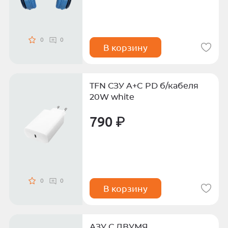
0
0
В корзину
TFN СЗУ A+C PD б/кабеля
20W white
790 ₽
0
0
В корзину
АЗУ С ДВУМЯ