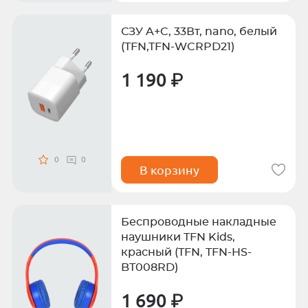
СЗУ A+C, 33Вт, nano, белый
(TFN,TFN-WCRPD21)
1 190 ₽
0
0
В корзину
Беспроводные накладные
наушники TFN Kids,
красный (TFN, TFN-HS-
BT008RD)
1 690 ₽