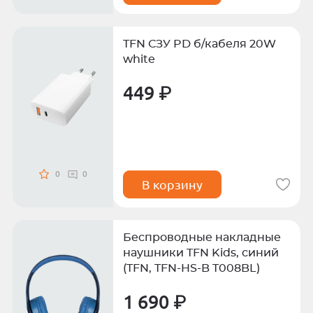
TFN СЗУ PD б/кабеля 20W
white
449 ₽
0
0
В корзину
Беспроводные накладные
наушники TFN Kids, синий
(TFN, TFN-HS-B T008BL)
1 690 ₽