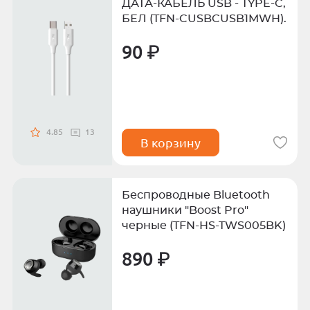
ДАТА-КАБЕЛЬ USB - TYPE-C,
БЕЛ (TFN-CUSBCUSB1MWH).
90 ₽
4.85
13
В корзину
Беспроводные Bluetooth
наушники "Boost Pro"
черные (TFN-HS-TWS005BK)
890 ₽