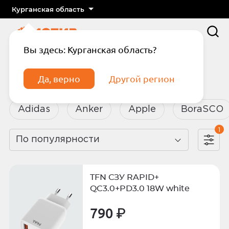
Курганская область
Вы здесь: Курганская область?
Главная
Каталог
Аксессуары
Да, верно
Другой регион
Аксессуары
Adidas
Anker
Apple
BoraSCO
1
По популярности
Подтвердите телефон
Введите код из СМС
TFN СЗУ RAPID+
Отправить код по СМС
QC3.0+PD3.0 18W white
790 ₽
Отправить код еще раз через
сек.