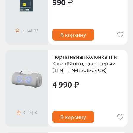
990 ₽
5
12
В корзину
Портативная колонка TFN
SoundStorm, цвет: серый,
(TFN, TFN-BS08-04GR)
4 990 ₽
0
0
В корзину