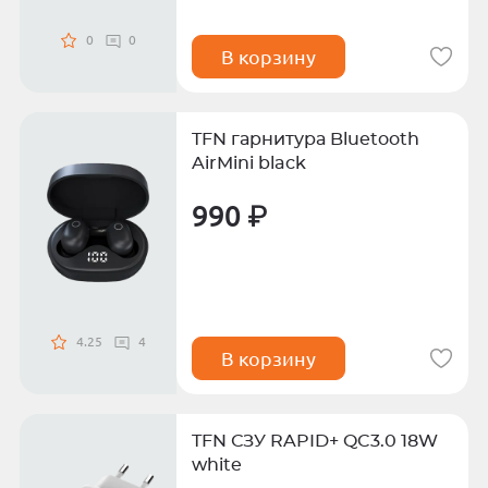
0
0
В корзину
TFN гарнитура Bluetooth
AirMini black
990 ₽
4.25
4
В корзину
TFN СЗУ RAPID+ QC3.0 18W
white