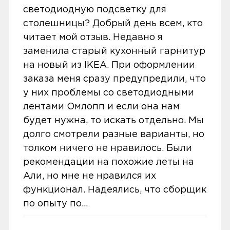
Доставка заказов производится
светодиодную подсветку для
других устройств, создавать параметры
светодиодную подсветку для
курьером СДЭК по адресам в
столешницы? Добрый день всем, кто
для управления устройствами или их
столешницы? Добрый день всем, кто
Екатеринбурге, Нижнем Тагиле, Кургане
читает мой отзыв. Недавно я
группами, управлять устройствами через
читает мой отзыв. Недавно я
и Сургуте.
заменила старый кухонный гарнитур
iPhone, iPod или iPad.
заменила старый кухонный гарнитур
Доставка бесплатная, если вы покупаете
на новый из IKEA. При оформлении
на новый из IKEA. При оформлении
товары дороже 3 000 рублей или в заказ
заказа меня сразу предупредили, что
заказа меня сразу предупредили, что
включен комплект подключения SIM-
у них проблемы со светодиодными
у них проблемы со светодиодными
карты. Если сумма заказа менее 3000
лентами Омлопп и если она нам
лентами Омлопп и если она нам
рублей, то стоимость доставки 300
будет нужна, то искать отдельно. Мы
будет нужна, то искать отдельно. Мы
рублей.
долго смотрели разные варианты, но
долго смотрели разные варианты, но
толком ничего не нравилось. Были
Заказы привозятся только на
толком ничего не нравилось. Были
рекомендации на похожие леты на
существующие и точные адреса.
рекомендации на похожие леты на
Али, но мне не нравился их
Али, но мне не нравился их
Курьер привозит заказ — вы проверяете
функционал. Надеялись, что сборщик
функционал. Надеялись, что сборщик
товар на внешние дефекты. Время на
по опыту по...
по опыту по...
осмотр не более 15 минут.