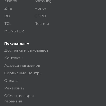
Xiaomi
Samsung
ZTE
Honor
5,0
Пользователь предпочёл скрыть
BQ
OPPO
свои данные
TCL
Realme
01 мая 2025, 05:00
MONSTER
Все соответствует описанию
Покупателям
Доставка и самовывоз
0
Контакты
Адреса магазинов
Сервисные центры
5,0
Александр П.
Оплата
01 мая 2025, 05:00
Реквизиты
Обмен, возврат,
Уже 2ю такую беру. Дороговато, но
гарантия
зато быстро приезжает. Сама лента