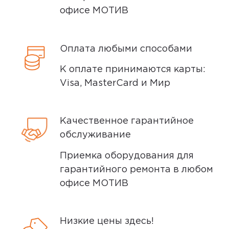
офисе МОТИВ
3
0
звёзды
2
0
Оплата любыми способами
звёзды
К оплате принимаются карты:
1 звёзда
0
Visa, MasterCard и Мир
Написать отзыв
Качественное гарантийное
обслуживание
Приемка оборудования для
4,0
kores211
гарантийного ремонта в любом
01 мая 2025, 05:00
офисе МОТИВ
Можно ли использовать ее, как
светодиодную подсветку для
Низкие цены здесь!