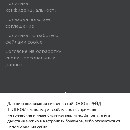
отличная. Можно управлять кнопкой,
Политика
конфиденциальности
телефоном, Алисой.
Пользовательское
соглашение
0
Политика по работе с
файлами сookie
Согласие на обработку
своих персональных
данных
Для персонализации сервисов сайт ООО «ТРЕЙД-
ТЕЛЕКОМ» использует файлы сookie, применяя
метрические и иные системы аналитик. Запретить эти
действия можно в настройках браузера, либо отказаться от
использования сайта.
18+
© 2026 МОТИВ.
Все права защищены!
4 платежа по