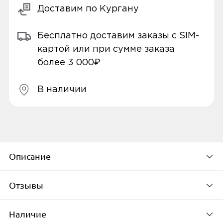
Доставим по Кургану
Бесплатно доставим заказы с SIM-
картой или при сумме заказа
более 3 000₽
В наличии
Описание
Отзывы
Беспроводные наушники Xiaomi Redmi
Buds 6 Active
– это стильные и
Наличие
По популярности