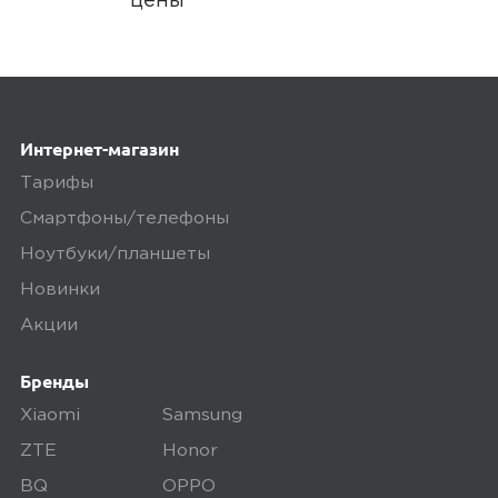
цены
megamarket
0
Интернет-магазин
5,0
Раиса В.
Тарифы
11 апреля 2025, 04:29
Смартфоны/телефоны
Хорошие наушники
Ноутбуки/планшеты
Новинки
Ozon
0
Акции
Бренды
Xiaomi
Samsung
4,0
Гарик К.
ZTE
Honor
11 апреля 2025, 21:03
BQ
OPPO