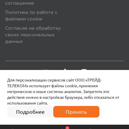
соглашение
Плюсы
Политика по работе с
файлами сookie
все отлично для своей ценны
Согласие на обработку
своих персональных
данных
Yandex
0
5,0
Комил Ш.
Для персонализации сервисов сайт ООО «ТРЕЙД-
17 мая 2025, 00:15
ТЕЛЕКОМ» использует файлы сookie, применяя
метрические и иные системы аналитик. Запретить эти
отлично
действия можно в настройках браузера, либо отказаться от
использования сайта.
18+
© 2026 МОТИВ.
Все права защищены!
4 платежа по
1 590
₽
397 руб.
Подробнее
Принять
Ozon
0
0