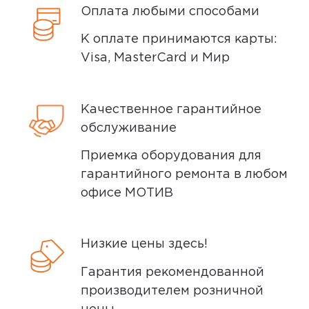
4,0
Юлия К.
Оплата любыми способами
28 июля 2025, 02:05
К оплате принимаются карты:
Когда впервые примерила,
Visa, MasterCard и Мир
показалось, что держатся хорошо. Но
при нормальном домашнем
Качественное гарантийное
использовании они себя показали во
обслуживание
всей красе. И ушей выпадают только
так.
Приемка оборудования для
гарантийного ремонта в любом
Минусы
офисе МОТИВ
Выпадают
Низкие цены здесь!
Плюсы
Гарантия рекомендованной
Звук, внешний вид
производителем розничной