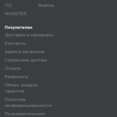
Хорошая цена но есть вопросы по
TCL
Realme
качеству сборки и громкости
MONSTER
Покупателям
Ozon
0
Доставка и самовывоз
Контакты
Адреса магазинов
5,0
Дмитрий Буланов
Сервисные центры
26 апреля 2025, 19:48
Оплата
Реквизиты
для своей цены хорошие наушники
Обмен, возврат,
гарантия
Минусы
Политика
тихие для меня ну может это и к
конфиденциальности
лучшему
Пользовательское