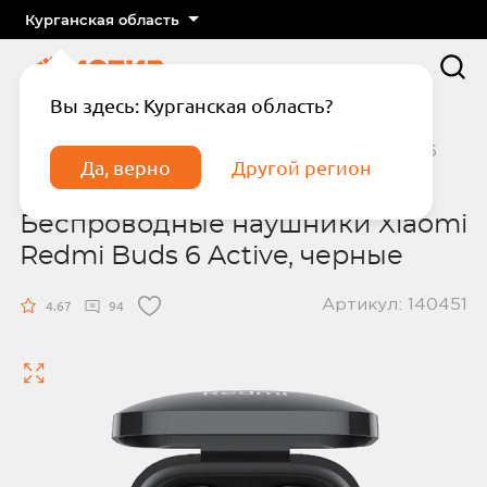
Курганская область
Вы здесь: Курганская область?
Главная
Каталог
Беспроводные наушники Xiaomi Redmi Buds 6
Да, верно
Другой регион
Active, черные
Беспроводные наушники Xiaomi
Redmi Buds 6 Active, черные
Артикул: 140451
4.67
94
Подтвердите телефон
Введите код из СМС
Отправить код по СМС
Отправить код еще раз через
сек.