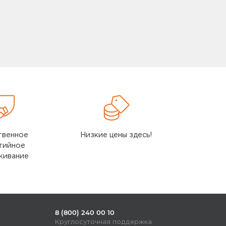
Смотреть все
Honor
ng-R180
Гарнитура TWS EARBUDS X3 MOECEN MLN-00
5504AAAT HONOR
2 GB (MB-
Гарнитура EARBUDS LITE T0005 WH 55034426
HONOR
4 GB (MB-
Беспроводные наушники HONOR CHOICE
EARBUDS X5 торговая марка LCHSE модель
LCTWS005
128GB
Портативная Bluetooth колонка Honor Choice
MusicBox M1, VNA-00, Edition, Black
 64Gb Samsung
твенное
Низкие цены здесь!
Портативная Bluetooth колонка Honor Choice
MusicBox M1, VNA-00, Edition, Red
тийное
живание
Смотреть все
8 (800) 240 00 10
Круглосуточная поддержка