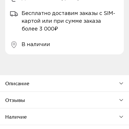
Бесплатно доставим заказы с SIM-
картой или при сумме заказа
более 3 000₽
В наличии
Описание
Отзывы
Общие характеристики
Наличие
Цвет товара
черный
По популярности
Тип
портативный аккумулятор