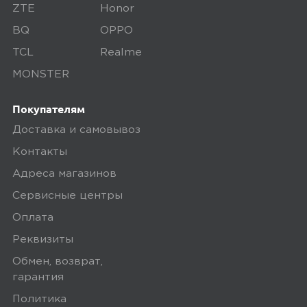
ZTE
Honor
Плюсы
BQ
OPPO
TCL
Realme
Компактный, легкий, много места не
MONSTER
занимает !
Покупателям
Доставка и самовывоз
Yandex
0
Контакты
Адреса магазинов
Сервисные центры
5,0
Илья Шу
Оплата
14 июня 2025, 22:12
Реквизиты
Оправдал ожидания , увидел первый
Обмен, возврат,
раз у друга в Китае и сразу заказал
гарантия
себе .
Политика