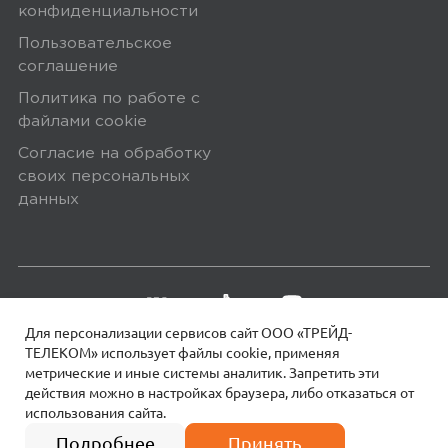
конфиденциальности
Минусы
Пользовательское
соглашение
Нет
Политика по работе с
файлами сookie
Плюсы
Согласие на обработку
Портативен, легок, красивый
своих персональных
данных
Yandex
0
Для персонализации сервисов сайт ООО «ТРЕЙД-
5,0
ТЕЛЕКОМ» использует файлы сookie, применяя
Глеб Белянский
метрические и иные системы аналитик. Запретить эти
13 января 2024, 07:31
действия можно в настройках браузера, либо отказаться от
использования сайта.
18+
© 2026 МОТИВ.
Все права защищены!
4 платежа по
3 990
₽
отличный повер как и компания
997 руб.
Подробнее
Принять