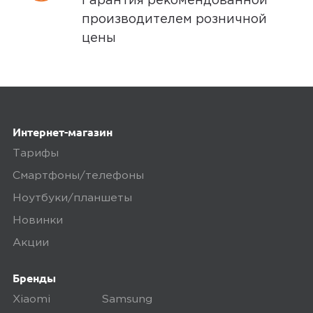
Гарантия рекомендованной
Очень удобный и классный
производителем розничной
повербанк
цены
Yandex
0
Интернет-магазин
5,0
Александр
Тарифы
12 января 2024, 16:25
Смартфоны/телефоны
Очень удобный в использовании
Ноутбуки/планшеты
аккумулятор , компактный и быстро
Новинки
заряжает телефон ! Рекомендую!
Акции
Минусы
Бренды
Xiaomi
Samsung
Нет