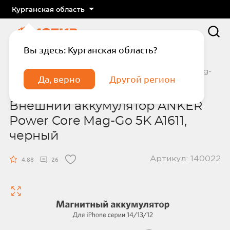
Курганская область
Вы здесь: Курганская область?
Главная
Каталог
Зарядные устройства
Внешний аккумулятор ANKER Power Core Mag-
Да, верно
Другой регион
Go 5K A1611, черный
Внешний аккумулятор ANKER
Power Core Mag-Go 5K A1611,
черный
Артикул: 140022
Подтвердите телефон
Введите код из СМС
4.88
26
Отправить код по СМС
Отправить код еще раз через
сек.