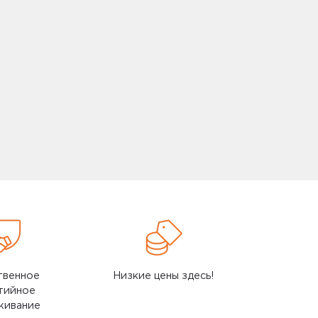
твенное
Низкие цены здесь!
тийное
живание