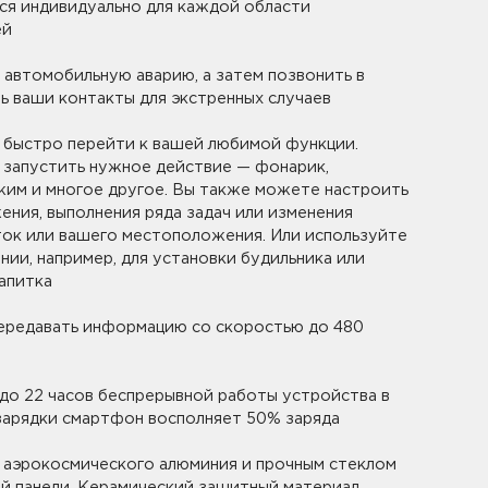
карты. Если сумма заказа менее 3000 рублей, то
ся индивидуально для каждой области
Samsung
ей
ствующие и точные адреса.
Колонка портативная Mi
Беспроводные наушники Samsu
h Speaker
GalaxyBuds black
 автомобильную аварию, а затем позвонить в
ряете товар на внешние дефекты. Время на
 ваши контакты для экстренных случаев
иликоновый Samsung Galaxy
Карта памяти microSD EVO Plus 3
MC32GA/RU)
овар проходит предпродажную проверку. Мы
т быстро перейти к вашей любимой функции.
Redmi Buds 4 Active White
Карта памяти microSD EVO Plus 6
ефекты, проверяем комплектацию, поэтому товар
MC64GA/RU)
 запустить нужное действие — фонарик,
ушники Xiaomi Redmi Buds 6
е. Исключение составляют некоторые виды
жим и многое другое. Вы также можете настроить
Карта памяти microSD EVO Plus 
.
ения, выполнения ряда задач или изменения
SAMSUNG (MB-MC128GA/RU)
harger (Type-A + Type-C)
ток или вашего местоположения. Или используйте
е задать по телефону
8 (800) 240 0010
Карта памяти microSD EVO Plus
нии, например, для установки будильника или
(MB-MC64KA/RU)
ts Bluetooth Earphones Black
апитка
Смотреть все
ередавать информацию со скоростью до 480
до 22 часов беспрерывной работы устройства в
 Realme RMH2018 (для
зарядки смартфон восполняет 50% заряда
убной щетки) Blue
 Realme RMH2018 (для
з аэрокосмического алюминия и прочным стеклом
убной щетки) White
ей панели. Керамический защитный материал