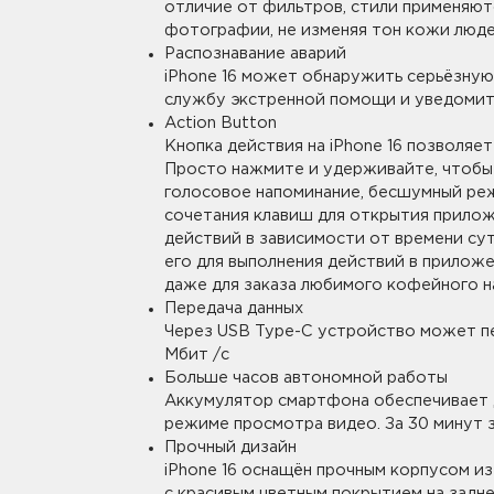
включен комплект подключения SIM-
отличие от фильтров, стили применяют
стоимость доставки 300 рублей.
ONSTER
Xiaomi
фотографии, не изменяя тон кожи люд
Распознавание аварий
Заказы привозятся только на суще
ортативная акустическая система MONSTER
Колонки XIAOMI 
3 (MS62106), чёрная
Portable Bluetoot
iPhone 16 может обнаружить серьёзную
Курьер привозит заказ — вы прове
службу экстренной помощи и уведомить
аушники беспроводные TWS MONSTER N-Lite
Чехол BoraSCO с
осмотр не более 15 минут.
09 (MH22215), чёрные
M11/A11
Action Button
В нашем интернет-магазине весь т
Кнопка действия на iPhone 16 позволяе
аушники беспроводные TWS MONSTER
Наушники Xiaomi 
осматриваем технику на внешние д
elody (MH22116), чёрные
Просто нажмите и удерживайте, чтобы
Беспроводные на
доставляется во вскрытой упаковк
голосовое напоминание, бесшумный ре
аушники беспроводные MONSTER N-tune
Active, пудровый
товаров под собственными марками
сочетания клавиш для открытия прилож
ini 01 (MH22235), чёрные
СЗУ Mi 33w Wall C
действий в зависимости от времени су
Дополнительные вопросы вы может
аушники беспроводные TWS MONSTER N-Lite
его для выполнения действий в приложе
09 (MH22215), серебристые
Наушники Mi Spor
(YDLYEJ01LM)
даже для заказа любимого кофейного н
ортативная акустическая система MONSTER
Передача данных
ube 1 (MS62113), серая
Смотреть все
Через USB Type-C устройство может п
мотреть все
Мбит /с
Больше часов автономной работы
BQ
Realme
Аккумулятор смартфона обеспечивает 
luetooth-наушники BQ DHS-01 белые
Сменная головка
режиме просмотра видео. За 30 минут 
электрической з
luetooth-наушники BQ DHS-01 черные
Прочный дизайн
Сменная головка
iPhone 16 оснащён прочным корпусом и
электрической з
мотреть все
с красивым цветным покрытием на задн