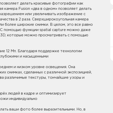
54 4+128 (черный)
 позволяет делать красивые фотографии как
ная камера Fusion «два в одном» позволяет делать
разрешением или увеличивать изображение с
чества в 2 раза. Сверхширокоугольная камера
 Power 7 Max 6/128 (серый)
и более широкие снимки. В целом, это все равно
айшего
пункта выдачи заказов
Мотив. Самовывоз
 С помощью функции spatial capture можно даже
 Power 7 Max 6/128 (синий)
можной дате доставки после того, как вы
 3D, которые можно просматривать с помощью
Motiv
 BISON 2 6/128 (черный)
л защитный силиконовый для
Футболка белая с печатью термо
 G1 MAX 6/128 (черный)
x софт-тач, черный
макет "Музыка"
ие 12 Мп. Благодаря поддержке технологии
 G5 Mecha 8/128 (черный)
чехол защитный силиконовый
Футболка белая с печатью термо
 глубокими и насыщенными
 следующий день после заказа (если заказ был
 Max софт-тач, светло-зеленый
макет "Нормальный"
рать время доставки и удобный для вас способ
реднем и низком уровне освещения. Она
защитный для IPhone 13,
Футболка черная с печатью тер
судить
с нашим специалистом после оформления
турный, прозрачный
ких снимках, сделанных с различной экспозицией,
Аккумуляторная батарея М026 2
ва различимые текстуры, тончайшие узоры и
л защитный силиконовый для
т-тач, черный
Смотреть все
чехол защитный силиконовый
 софт-тач, темно-синий
рёх людей в кадре и оптимизирует
рьером СДЭК по адресам в Екатеринбурге,
кожи индивидуально
ащитный для IPhone 14 Pro,
зрачный
паете товары дороже 3 000 рублей или в заказ
ать ваши фото более выразительными. Но, в