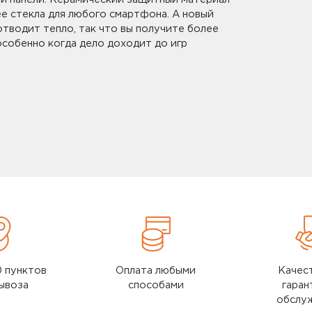
электрическая зубная щетка
ее стекла для любого смартфона. А новый
Blue
тводит тепло, так что вы получите более
электрическая зубная щетка
особенно когда дело доходит до игр
White
0 пунктов
Оплата любыми
Качес
ывоза
способами
гаран
обслу