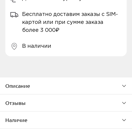
Бесплатно доставим заказы с SIM-
картой или при сумме заказа
более 3 000₽
В наличии
Описание
Отзывы
********
Новогодняя акция XIAOMI
Наличие
По популярности