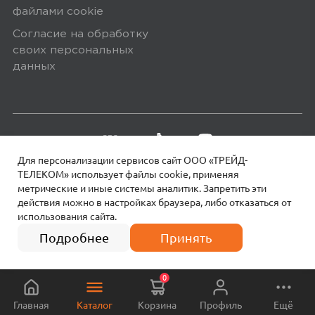
файлами сookie
Нет индикации заряда в процентах.
Согласие на обработку
своих персональных
данных
Плюсы
Адекватная цена; Настройка через
приложение; Эргономичные
Для персонализации сервисов сайт ООО «ТРЕЙД-
0
ТЕЛЕКОМ» использует файлы сookie, применяя
метрические и иные системы аналитик. Запретить эти
действия можно в настройках браузера, либо отказаться от
использования сайта.
18+
© 2026 МОТИВ.
Все права защищены!
1 990
₽
Подробнее
Принять
5,0
polinaklim9
07 июля 2025, 15:46
0
Лёгкие, милые и удобные. Купила
Главная
Каталог
Корзина
Профиль
Ещё
себе Xiaomi Redmi Buds 6 Lite - и