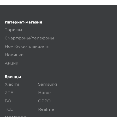
Не обнаружено!
Интернет-магазин
Плюсы
Тарифы
Адекватная цена; Настройка через
Смартфоны/телефоны
приложение
Ноутбуки/планшеты
Новинки
0
Акции
Бренды
Xiaomi
Samsung
4,0
Дорохов Константин
ZTE
Honor
Дамирович
BQ
OPPO
07 июля 2025, 12:27
TCL
Realme
Нормальный звук, удобная посадка и