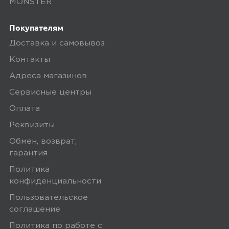
MONSTER
никаких понтов - просто работают
Покупал почти без ожиданий -
Покупателям
нужны были недорогие наушники,
Доставка и самовывоз
которые можно спокойно таскать с
Контакты
собой, не боясь потерять или
утопить. И, надо сказать, за свои
Адреса магазинов
деньги они выдали больше, чем я
Сервисные центры
рассчитывал. Использую их каждый
Оплата
день - и на прогулке, и дома, и по
Реквизиты
дороге на работу. И пока вообще не
Обмен, возврат,
пожалел. Сами наушники очень
гарантия
лёгкие, в ушах сидят удобно, не
Политика
выпадают даже когда бегаю или
конфиденциальности
быстро иду. Насадки в комплекте
Пользовательское
трёх размеров...
соглашение
Политика по работе с
Минусы