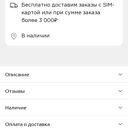
Бесплатно доставим заказы с SIM-
картой или при сумме заказа
более 3 000₽
В наличии
Описание
Отзывы
Датчик открытия двери/окна Aqara T1
–
это компактное и надежное устройство
Наличие
По популярности
для контроля состояния дверей, окон и
других объектов в умном доме. Датчик
Оплата и доставка
Доступно в 6 пунктах выдачи в