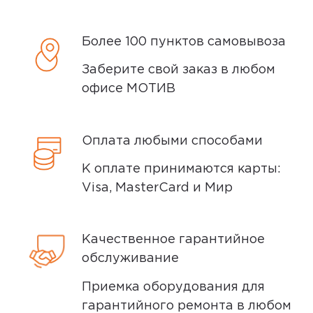
5,0
Более 100 пунктов самовывоза
Станислав Ш.
17 марта 2025, 07:32
Заберите свой заказ в любом
офисе МОТИВ
Очень компактный. Даже не сразу
понял что это он
Оплата любыми способами
Ozon
0
К оплате принимаются карты:
Visa, MasterCard и Мир
5,0
Николай В.
Качественное гарантийное
11 мая 2025, 22:14
обслуживание
Беру не первый такой датчик
Приемка оборудования для
открытия. Все прекрасно,
гарантийного ремонта в любом