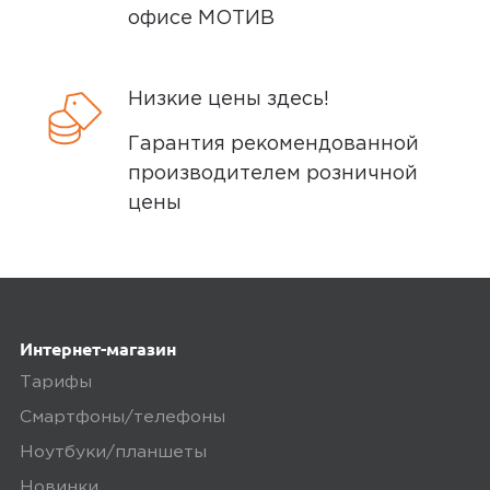
подключается к Алисе без проблем.
офисе МОТИВ
Ozon
0
Низкие цены здесь!
Гарантия рекомендованной
производителем розничной
цены
4,0
Арсен Г.
17 марта 2025, 21:34
дорого
Интернет-магазин
Ozon
0
Тарифы
Смартфоны/телефоны
Ноутбуки/планшеты
5,0
Виталий К.
Новинки