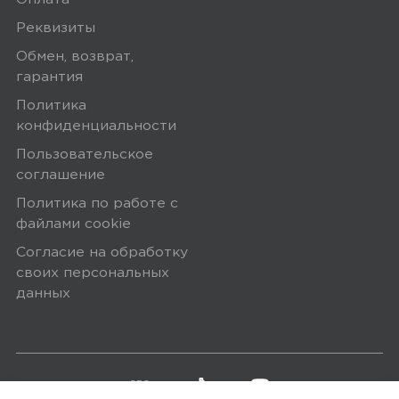
20 марта 2025, 17:41
Реквизиты
Датчик - просто супер! Переживала,
Обмен, возврат,
что придёт б/у, даже писала в
гарантия
поддержку с просьбой прислать
Политика
новый. В итоге: новый датчик, к
конфиденциальности
Алисе привязывается через Яндекс
Пользовательское
хаб отлично, со сценариями
соглашение
работает тоже корректно, Прописала
Политика по работе с
2 сценария на этот датчик. Пуши
файлами сookie
пока приходят без задержки.
Согласие на обработку
Спасибо команде Aqara!) …Дополняю
своих персональных
через сутки: если в умном доме
данных
Алисы прописать в настройках
датчика уведомление о состоянии на
маленькое время - пишет, что
данные давно не обновлялись,