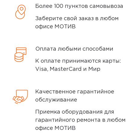
после того, как вы подтвердите заказ.
Более 100 пунктов самовывоза
Доставка курьером
Заберите свой заказ в любом
офисе МОТИВ
Доставка курьером производится на
следующий день после заказа (если
Оплата любыми способами
заказ был оформлен до 15.00). Вы можете
выбрать время доставки и удобный для
К оплате принимаются карты:
вас способ оплаты. Все детали вы
Visa, MasterCard и Мир
сможете
обсудить
с нашим
специалистом после оформления
покупки.
Качественное гарантийное
обслуживание
Условия доставки
Приемка оборудования для
гарантийного ремонта в любом
Доставка заказов производится
офисе МОТИВ
курьером СДЭК по адресам в