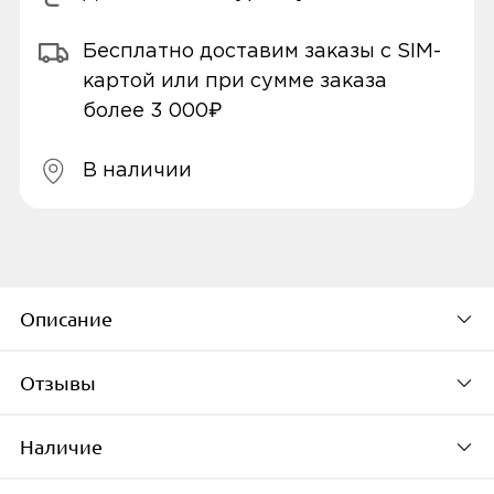
Бесплатно доставим заказы с SIM-
картой или при сумме заказа
более 3 000₽
В наличии
Описание
Отзывы
Наушники TWS Soundcore Life Note E
внутриканального типа подходят для
Наличие
индивидуального прослушивания музыки,
Будьте первым, кто
книг или других треков дома, в дороге или