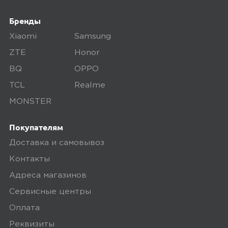
осматриваем технику на внешние
дефекты, проверяем комплектацию,
Бренды
поэтому товар доставляется во вскрытой
Xiaomi
Samsung
упаковке. Исключение составляют
ZTE
Honor
некоторые виды товаров под
собственными марками.
BQ
OPPO
TCL
Realme
Дополнительные вопросы вы можете
задать по телефону
8 (800) 240 0010
MONSTER
Покупателям
Доставка и самовывоз
Контакты
Адреса магазинов
Сервисные центры
Оплата
Реквизиты