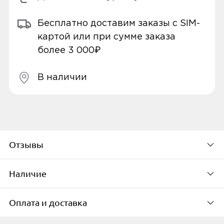
Бесплатно доставим заказы с SIM-
картой или при сумме заказа
более 3 000₽
В наличии
Отзывы
Наличие
Будьте первым, кто
оставит свой отзыв
Оплата и доставка
Доступно в 6 пунктах выдачи в
городе
К сожалению, для данного товара пока нет