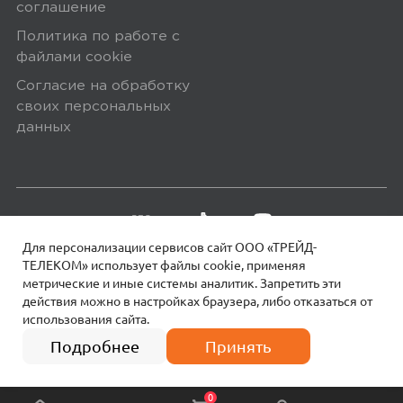
соглашение
упаковке. Исключение составляют
Политика по работе с
некоторые виды товаров под
файлами сookie
собственными марками.
Согласие на обработку
Дополнительные вопросы вы можете
своих персональных
задать по телефону
8 (800) 240 0010
данных
Для персонализации сервисов сайт ООО «ТРЕЙД-
ТЕЛЕКОМ» использует файлы сookie, применяя
метрические и иные системы аналитик. Запретить эти
действия можно в настройках браузера, либо отказаться от
использования сайта.
18+
© 2026 МОТИВ.
Все права защищены!
4 платежа по
2 490
₽
622 руб.
Подробнее
Принять
0