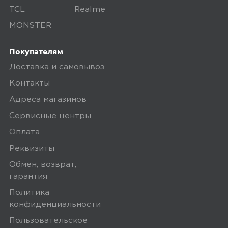
Доставка бесплатная, если вы покупаете
TCL
Realme
товары дороже 3 000 рублей или в заказ
MONSTER
включен комплект подключения SIM-
карты. Если сумма заказа менее 3000
Покупателям
рублей, то стоимость доставки 300
Доставка и самовывоз
рублей.
Контакты
Заказы привозятся только на
Адреса магазинов
существующие и точные адреса.
Сервисные центры
Курьер привозит заказ — вы проверяете
Оплата
товар на внешние дефекты. Время на
Реквизиты
осмотр не более 15 минут.
Обмен, возврат,
В нашем интернет-магазине весь товар
гарантия
проходит предпродажную проверку. Мы
Политика
осматриваем технику на внешние
конфиденциальности
дефекты, проверяем комплектацию,
Пользовательское
поэтому товар доставляется во вскрытой