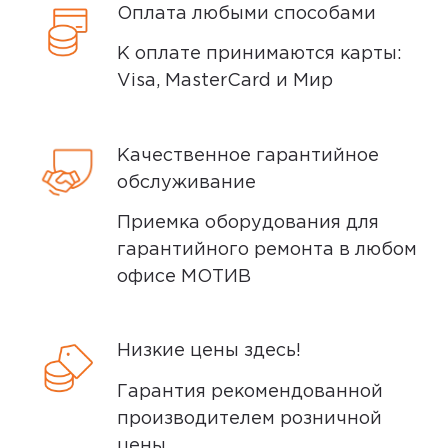
Оплата любыми способами
удостоверяющий личность.
К оплате принимаются карты:
Visa, MasterCard и Мир
Способы доставки
Качественное гарантийное
Самовывоз или курьер
обслуживание
Приемка оборудования для
Самовывоз
гарантийного ремонта в любом
офисе МОТИВ
Вы можете забрать товар из
ближайшего
пункта выдачи заказов
Мотив. Самовывоз бесплатный. Мы
Низкие цены здесь!
сообщим вам о возможной дате доставки
Гарантия рекомендованной
после того, как вы подтвердите заказ.
производителем розничной
цены