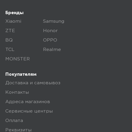
13 октября 2023, 13:29
Бренды
Качество и быстрая зарядка.
Xiaomi
Samsung
ZTE
Honor
Плюсы
BQ
OPPO
Хорошее качество
TCL
Realme
MONSTER
Ozon
0
Покупателям
Доставка и самовывоз
Контакты
5,0
Анжелика
Адреса магазинов
28 декабря 2023, 01:35
Сервисные центры
И хорошо выглядит
Оплата
Реквизиты