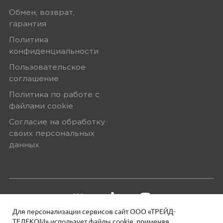
Плюсы
Обмен, возврат,
гарантия
Работает
Политика
конфиденциальности
Ozon
Пользовательское
0
соглашение
Политика по работе с
файлами сookie
4,0
Сергей
Согласие на обработку
своих персональных
13 мая 2025, 11:35
данных
-
Минусы
Греется
Для персонализации сервисов сайт ООО «ТРЕЙД-
ТЕЛЕКОМ» использует файлы сookie, применяя