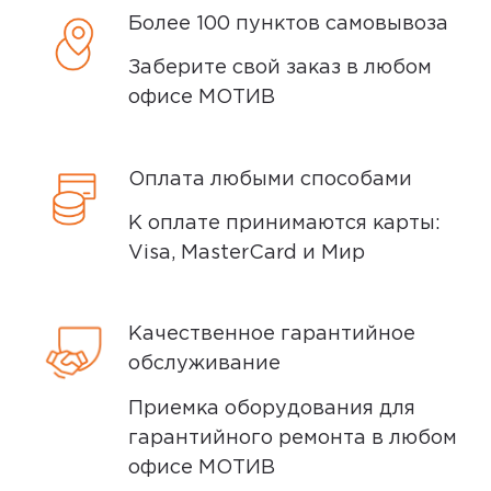
Более 100 пунктов самовывоза
осматриваем технику на внешние
дефекты, проверяем комплектацию,
Заберите свой заказ в любом
5,0
София
поэтому товар доставляется во вскрытой
офисе МОТИВ
12 мая 2025, 11:42
упаковке. Исключение составляют
некоторые виды товаров под
Всё хорошо
собственными марками.
Оплата любыми способами
Дополнительные вопросы вы можете
К оплате принимаются карты:
0
задать по телефону
8 (800) 240 0010
Visa, MasterCard и Мир
Качественное гарантийное
5,0
Анастасия Ю.
обслуживание
14 августа 2023, 20:59
Приемка оборудования для
Намертво упакован, пришлось
гарантийного ремонта в любом
попотеть без ножниц и других
офисе МОТИВ