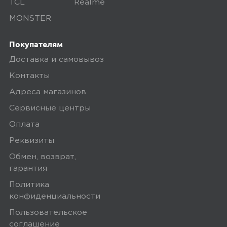
TCL
Realme
долговечность пользования
MONSTER
Минусы
Покупателям
Надеюсь появятся не скоро.
Доставка и самовывоз
Контакты
Плюсы
Адреса магазинов
Функционал, производительность,
Сервисные центры
дружелюбный и отзывчивый экран,
Оплата
добротная сборка, держать в руках
Реквизиты
удовольствие. Цена-функционал-
Обмен, возврат,
качество оптимально.
гарантия
Политика
конфиденциальности
megamarket
0
Пользовательское
соглашение