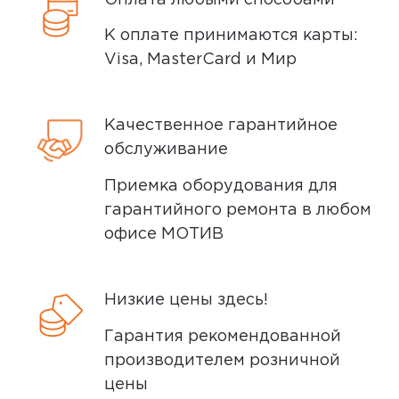
поэтому товар доставляется во вскрытой
Минусы
упаковке. Исключение составляют
К оплате принимаются карты:
некоторые виды товаров под
нет зарядки но это непроблема
Visa, MasterCard и Мир
собственными марками.
Плюсы
Дополнительные вопросы вы можете
Качественное гарантийное
задать по телефону
8 (800) 240 0010
купил старой все устраевает
обслуживание
Приемка оборудования для
Yandex
0
гарантийного ремонта в любом
офисе МОТИВ
5,0
Анонимный покупатель
Низкие цены здесь!
25 июля 2025, 02:26
Гарантия рекомендованной
производителем розничной
хороший телефон
цены