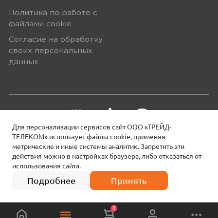
Политика по работе с
файлами сookie
5,0
Александр А.
Согласие на обработку
27 июля 2025, 20:27
своих персональных
Качество отличное, соответствует
данных
описанию
megamarket
0
Для персонализации сервисов сайт ООО «ТРЕЙД-
ТЕЛЕКОМ» использует файлы сookie, применяя
метрические и иные системы аналитик. Запретить эти
действия можно в настройках браузера, либо отказаться от
5,0
Юрий С.
использования сайта.
18+
© 2026 МОТИВ.
Все права защищены!
6 990
₽
12 декабря 2024, 18:33
Подробнее
Принять
Цена-качество
0