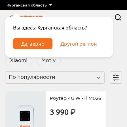
Курганская область
Вы здесь: Курганская область?
Главная
Каталог
Модемы и роутеры
Да, верно
Другой регион
Модемы и роутеры
Xiaomi
Motiv
По популярности
Подтвердите телефон
Введите код из СМС
Роутер 4G Wi-Fi M026
Отправить код по СМС
3 990 ₽
Отправить код еще раз через
сек.