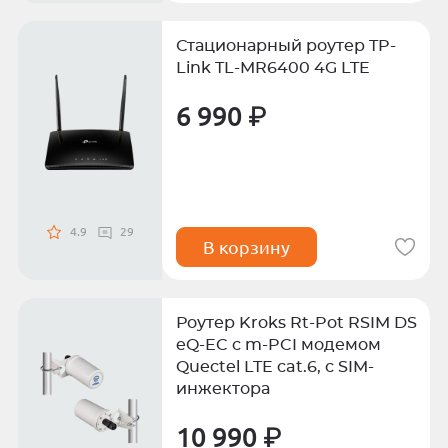
Стационарный роутер TP-
Link TL-MR6400 4G LTE
6 990 ₽
4.9
29
В корзину
Роутер Kroks Rt-Pot RSIM DS
eQ-EC c m-PCI модемом
Quectel LTE cat.6, с SIM-
инжектора
10 990 ₽